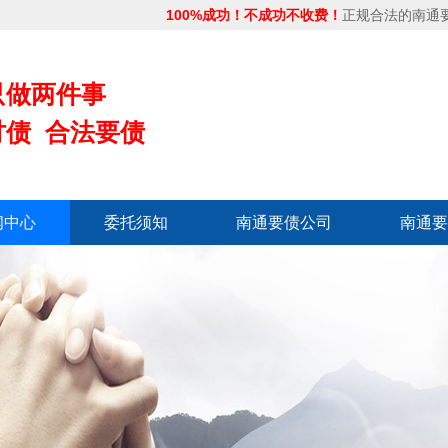
100%成功！不成功不收费！
正规合法的南通
只做两件事
讨债 合法要债
闻中心
委托须知
南通要债公司
南通要