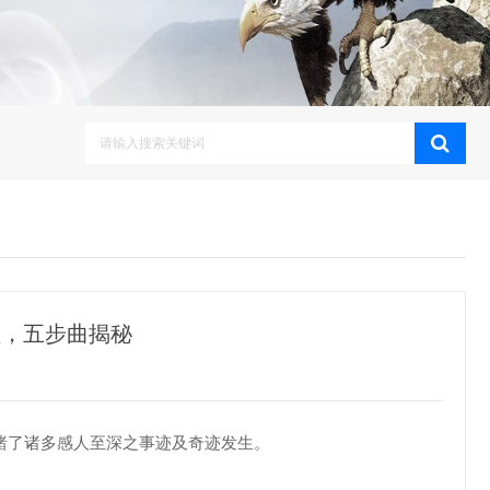
理，五步曲揭秘
睹了诸多感人至深之事迹及奇迹发生。