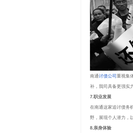
南通
讨债公司
重视集
补，我司具备更强实
7.职业发展
在南通这家追讨债务
野，展现个人潜力，
8.亲身体验