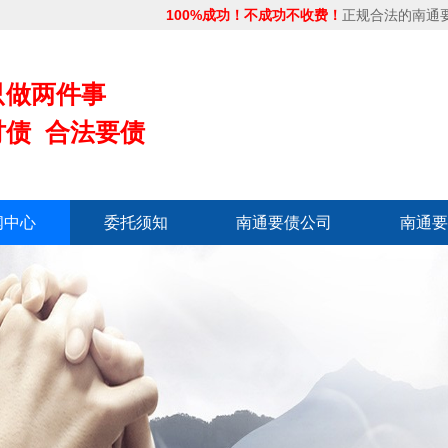
100%成功！不成功不收费！
正规合法的南通
只做两件事
讨债 合法要债
闻中心
委托须知
南通要债公司
南通要