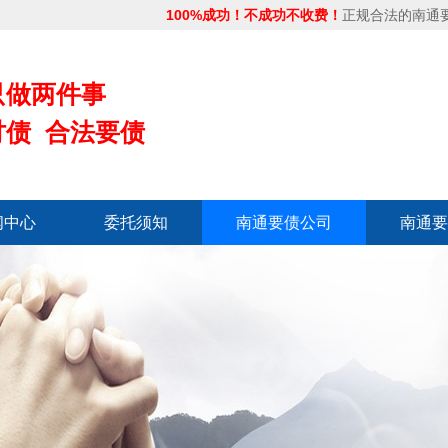
100%成功！不成功不收费！
正规合法的南通
只做两件事
讨债 合法要债
闻中心
委托须知
南通要债公司
南通要