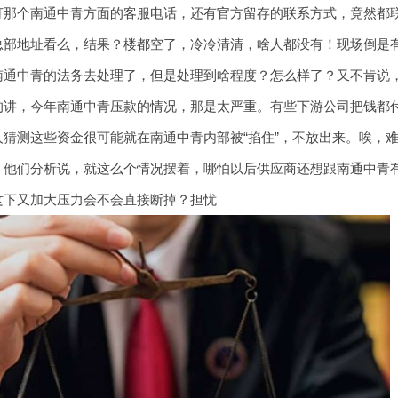
那个南通中青方面的客服电话，还有官方留存的联系方式，竟然都联系
总部地址看么，结果？楼都空了，冷冷清清，啥人都没有！现场倒是
南通中青的法务去处理了，但是处理到啥程度？怎么样了？又不肯说
的讲，今年南通中青压款的情况，那是太严重。有些下游公司把钱都
猜测这些资金很可能就在南通中青内部被“掐住”，不放出来。唉，
。他们分析说，就这么个情况摆着，哪怕以后供应商还想跟南通中青
这下又加大压力会不会直接断掉？担忧