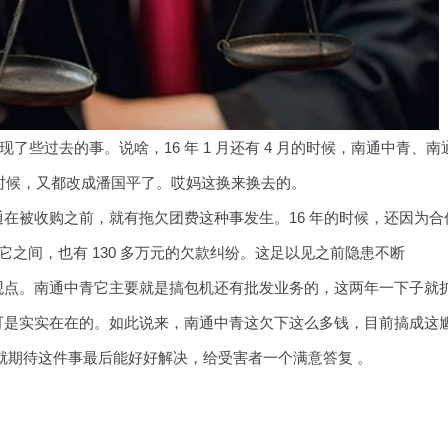
现了些过去的事。说啥，16 年 1 月还有 4 月的时候，南通中青、
月的时候，又都改成潘国平了。哎妈这换来换去的。
通在被收购之前，就有拖欠团费这种事发生。16 年的时候，还因为
和它之间，也有 130 多万元的欠款纠纷。这足以见之前隐患不断
观点。南通中青它主要就是搞包机还有批发业务的，这两年一下子就
可是实实在在的。如此说来，南通中青这欠下这么多钱，目前搞成这
就期待这件事最后能好好解决，给受害者一个满意答复 。