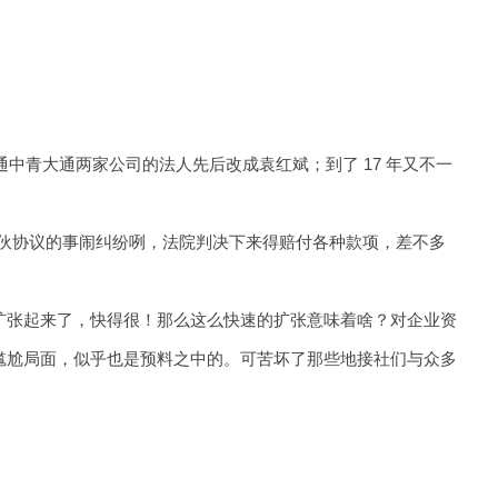
南通中青大通两家公司的法人先后改成袁红斌；到了 17 年又不一
合伙协议的事闹纠纷咧，法院判决下来得赔付各种款项，差不多
扩张起来了，快得很！那么这么快速的扩张意味着啥？对企业资
尴尬局面，似乎也是预料之中的。可苦坏了那些地接社们与众多