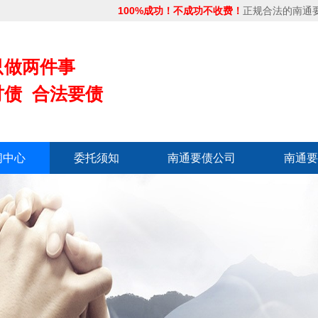
100%成功！不成功不收费！
正规合法的南通
只做两件事
讨债 合法要债
闻中心
委托须知
南通要债公司
南通要